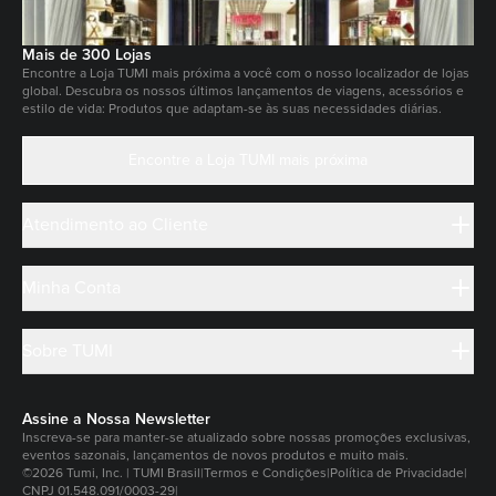
Mais de 300 Lojas
Encontre a Loja TUMI mais próxima a você com o nosso localizador de lojas
global. Descubra os nossos últimos lançamentos de viagens, acessórios e
estilo de vida: Produtos que adaptam-se às suas necessidades diárias.
Encontre a Loja TUMI mais próxima
Atendimento ao Cliente
Minha Conta
Sobre TUMI
Assine a Nossa Newsletter
Inscreva-se para manter-se atualizado sobre nossas promoções exclusivas,
eventos sazonais, lançamentos de novos produtos e muito mais.
©2026 Tumi, Inc. | TUMI Brasil
|
Termos e Condições
|
Política de Privacidade
|
CNPJ 01.548.091/0003-29
|