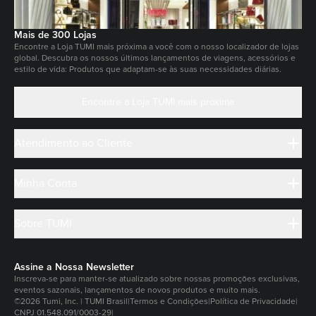
Mais de 300 Lojas
Encontre a Loja TUMI mais próxima a você com o nosso localizador de lojas
global. Descubra os nossos últimos lançamentos de viagens, acessórios e
estilo de vida: Produtos que adaptam-se às suas necessidades diárias.
Encontre a Loja TUMI mais próxima
Atendimento ao Cliente
Minha Conta
Sobre TUMI
Assine a Nossa Newsletter
Inscreva-se para manter-se atualizado sobre nossas promoções exclusivas,
eventos sazonais, lançamentos de novos produtos e muito mais.
©2026 Tumi, Inc. | TUMI Brasil
|
Termos e Condições
|
Política de Privacidade
|
CNPJ 01.548.091/0003-29
|