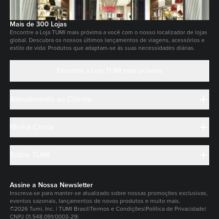
Mais de 300 Lojas
Encontre a Loja TUMI mais próxima a você com o nosso localizador de lojas
global. Descubra os nossos últimos lançamentos de viagens, acessórios e
estilo de vida: Produtos que adaptam-se às suas necessidades diárias.
Encontre a Loja TUMI mais próxima
Atendimento ao Cliente
Minha Conta
Sobre TUMI
Assine a Nossa Newsletter
Inscreva-se para manter-se atualizado sobre nossas promoções exclusivas,
eventos sazonais, lançamentos de novos produtos e muito mais.
©2026 Tumi, Inc. | TUMI Brasil
|
Termos e Condições
|
Política de Privacidade
|
CNPJ 01.548.091/0003-29
|