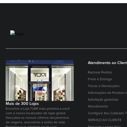
Atendimento ao Clien
Rastrear Pedido
Frete e Entrega
Trocas e Devoluções
Informações de Produto e
Satisfação garantida
Mais de 300 Lojas
Atendimento
Encontre a Loja TUMI mais próxima a você
com o nosso localizador de lojas global.
Configure Seu Cadeado 
Descubra os nossos últimos lançamentos
SERVIÇO AO CLIENTE
de viagens, acessórios e estilo de vida:
Produtos que adaptam-se às suas
Segunda a sexta-feira