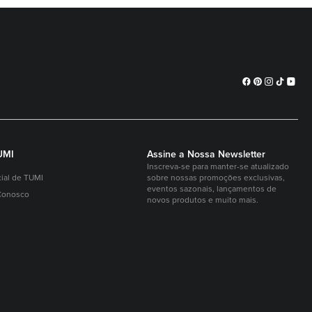
UMI
Assine a Nossa Newsletter
Inscreva-se para manter-se atualizado
cial de TUMI
sobre nossas promoções exclusivas,
eventos sazonais, lançamentos de
Conosco
novos produtos e muito mais.