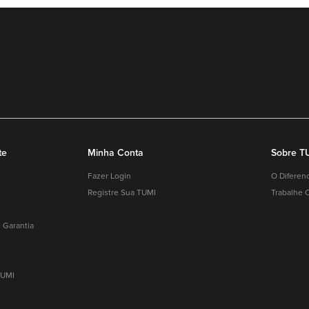
te
Minha Conta
Sobre T
Fazer Login
O Diferen
Registre Sua TUMI
Trabalhe 
 Garantia
TUMI