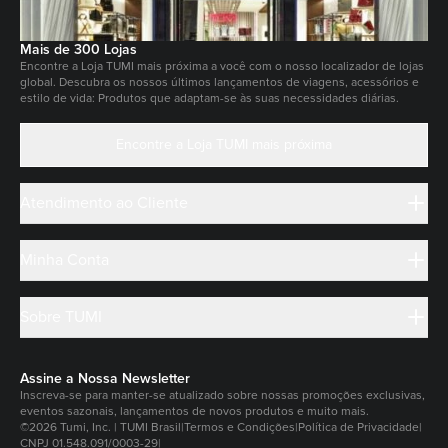
Mais de 300 Lojas
Encontre a Loja TUMI mais próxima a você com o nosso localizador de lojas
global. Descubra os nossos últimos lançamentos de viagens, acessórios e
estilo de vida: Produtos que adaptam-se às suas necessidades diárias.
Encontre a Loja TUMI mais próxima
Atendimento ao Cliente
Minha Conta
Sobre TUMI
Assine a Nossa Newsletter
Inscreva-se para manter-se atualizado sobre nossas promoções exclusivas,
eventos sazonais, lançamentos de novos produtos e muito mais.
©2026 Tumi, Inc. | TUMI Brasil
|
Termos e Condições
|
Política de Privacidade
|
CNPJ 01.548.091/0003-29
|